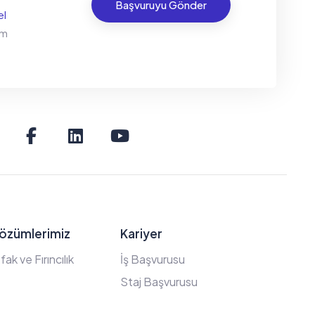
Başvuruyu Gönder
el
um
Çözümlerimiz
Kariyer
ak ve Fırıncılık
İş Başvurusu
Staj Başvurusu