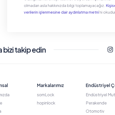
olmadan asla hakkınızda bilgi toplamayacağız.
Kişis
verilerin işlenmesine dair aydınlatma metni
'ni okud
bizi takip edin
msal
Markalarımız
Endüstriyel 
mızda
somLock
Endüstriyel Mutf
çe
hopinlock
Perakende
a
Otomotiv