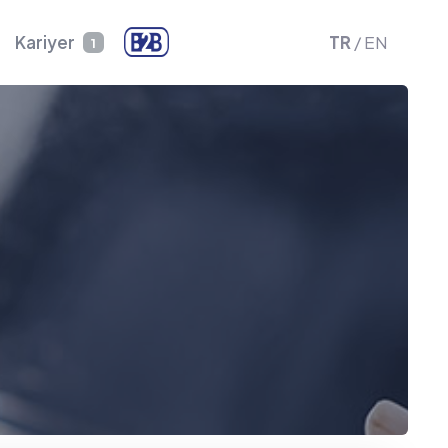
Kariyer
TR
/
EN
1